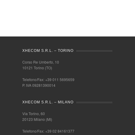
XHECOM S.R.L. – TORINO
Corso Re Umberto, 10
10121 Torino (TO)
Telefono/Fax: +39 011 5695659
P. IVA 09281390014
XHECOM S.R.L. – MILANO
Via Torino, 60
20123 Milano (MI)
Telefono/Fax: +39 02 84161377